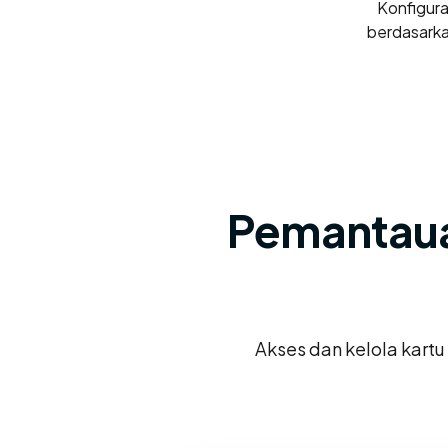
Konfigur
berdasarka
Pemantau
Akses dan kelola kartu