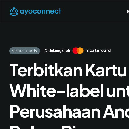
S
Virtual Cards
Didukung oleh
Terbitkan Kartu 
White-label un
Perusahaan An