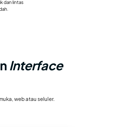
k dan lintas
dah.
an
Interface
muka, web atau seluler.