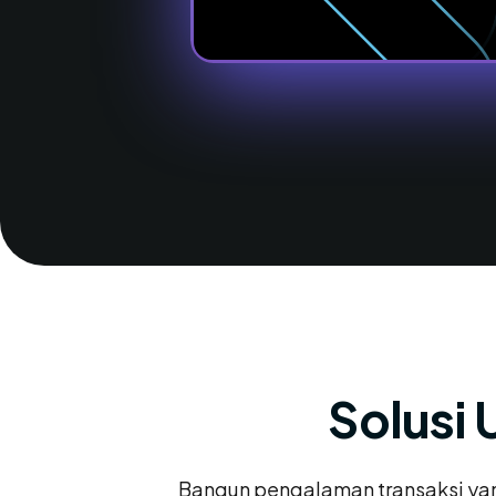
Solusi 
Bangun pengalaman transaksi yang