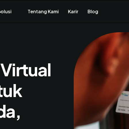
olusi
Tentang Kami
Karir
Blog
Virtual
tuk
da,