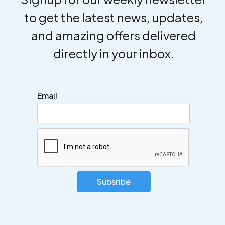
to get the latest news, updates,
and amazing offers delivered
directly in your inbox.
Email