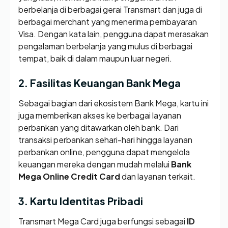
berbelanja di berbagai gerai Transmart dan juga di
berbagai merchant yang menerima pembayaran
Visa. Dengan kata lain, pengguna dapat merasakan
pengalaman berbelanja yang mulus di berbagai
tempat, baik di dalam maupun luar negeri.
2. Fasilitas Keuangan Bank Mega
Sebagai bagian dari ekosistem Bank Mega, kartu ini
juga memberikan akses ke berbagai layanan
perbankan yang ditawarkan oleh bank. Dari
transaksi perbankan sehari-hari hingga layanan
perbankan online, pengguna dapat mengelola
keuangan mereka dengan mudah melalui
Bank
Mega Online Credit Card
dan layanan terkait.
3. Kartu Identitas Pribadi
Transmart Mega Card juga berfungsi sebagai
ID