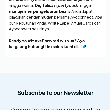
hingga warna.
Digitalisasi
petty cash
hingga
manajemen pengeluaran bisnis
Anda dapat
dilakukan dengan mudah bersama Ayoconnect. Apa
pun kebutuhan Anda, White Label Virtual Cards dari
Ayoconnect solusinya.
Ready to #MoveForward with us? Ayo
langsung hubungi tim sales kami di
sini
!
Subscribe to our Newsletter
Signup for our weekly newsletter