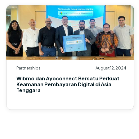
Partnerships
August 12, 2024
Wibmo dan Ayoconnect Bersatu Perkuat
Keamanan Pembayaran Digital di Asia
Tenggara