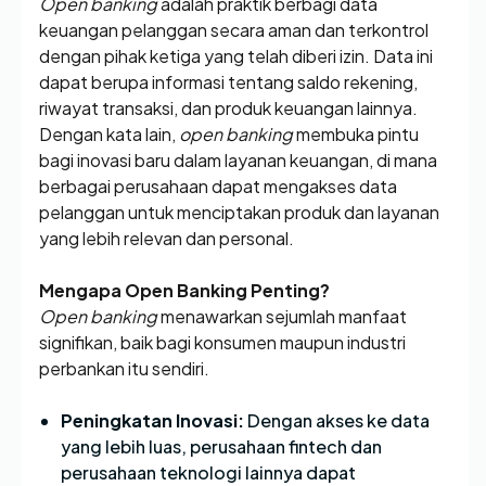
Open banking
adalah praktik berbagi data
keuangan pelanggan secara aman dan terkontrol
dengan pihak ketiga yang telah diberi izin. Data ini
dapat berupa informasi tentang saldo rekening,
riwayat transaksi, dan produk keuangan lainnya.
Dengan kata lain,
open banking
membuka pintu
bagi inovasi baru dalam layanan keuangan, di mana
berbagai perusahaan dapat mengakses data
pelanggan untuk menciptakan produk dan layanan
yang lebih relevan dan personal.
Mengapa Open Banking Penting?
Open banking
menawarkan sejumlah manfaat
signifikan, baik bagi konsumen maupun industri
perbankan itu sendiri.
Peningkatan Inovasi:
Dengan akses ke data
yang lebih luas, perusahaan fintech dan
perusahaan teknologi lainnya dapat