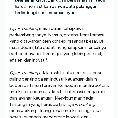
harus memastikan bahwa data pelanggan
terlindungi dari ancaman cyber.
Open banking
masih dalam tahap awal
perkembangannya. Namun, potensi transformasi
yang ditawarkan oleh konsep ini sangat besar. Di
masa depan, kita dapat mengharapkan munculnya
berbagai layanan keuangan yang lebih personal,
efisien, dan inovatif.
Open banking
adalah salah satu perkembangan
paling penting dalam industri keuangan dalam
beberapa tahun terakhir. Konsep ini memiliki potensi
untuk mengubah cara kita berinteraksi dengan uang
dan layanan keuangan. Meskipun masih ada
tantangan yang harus diatasi,
open banking
menawarkan peluang besar untuk meningkatkan
akses keuangan, mendorong inovasi, dan