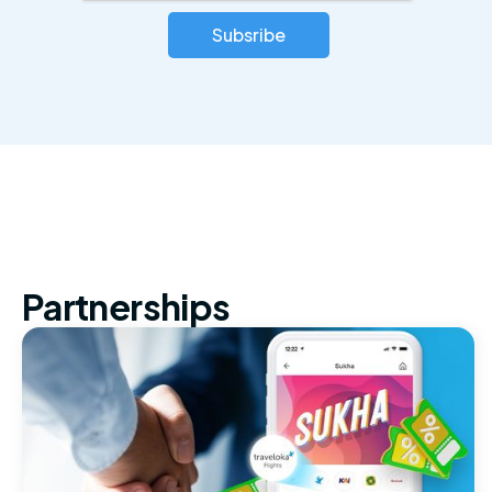
Partnerships