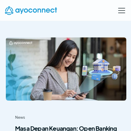
News
Masa Depan Keuangan: Open Banking