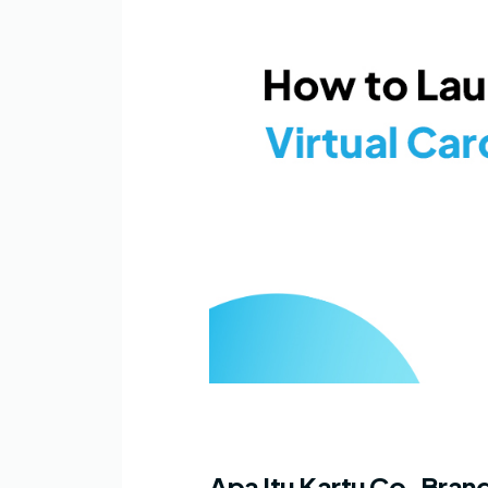
Apa Itu Kartu Co-Bran