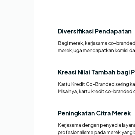
Diversifikasi Pendapatan
Bagi merek, kerjasama co-branded 
merek juga mendapatkan komisi da
Kreasi Nilai Tambah bagi 
Kartu Kredit Co-Branded sering kal
Misalnya, kartu kredit co-branded
Peningkatan Citra Merek
Kerjasama dengan penyedia layan
profesionalisme pada merek yang b