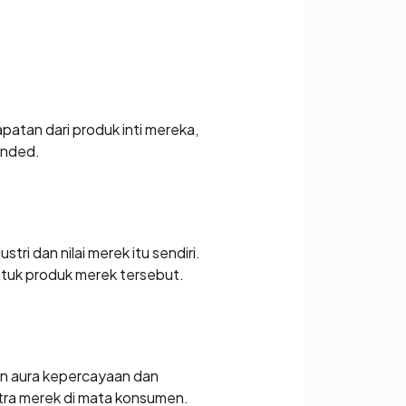
atan dari produk inti mereka,
anded.
i dan nilai merek itu sendiri.
ntuk produk merek tersebut.
n aura kepercayaan dan
tra merek di mata konsumen.