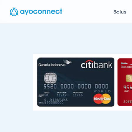
Solusi