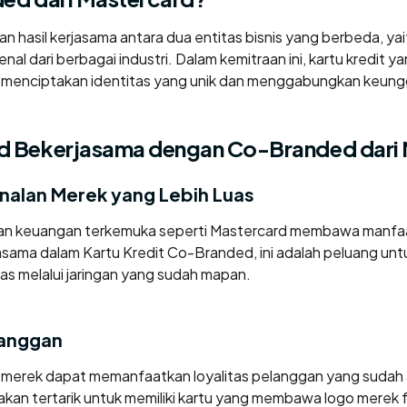
 hasil kerjasama antara dua entitas bisnis yang berbeda, y
al dari berbagai industri. Dalam kemitraan ini, kartu kredit y
a, menciptakan identitas yang unik dan menggabungkan keung
nd Bekerjasama dengan Co-Branded dari
nalan Merek yang Lebih Luas
n keuangan terkemuka seperti Mastercard membawa manfaat 
asama dalam Kartu Kredit Co-Branded, ini adalah peluang u
as melalui jaringan yang sudah mapan.
langgan
merek dapat memanfaatkan loyalitas pelanggan yang sudah 
kan tertarik untuk memiliki kartu yang membawa logo merek 