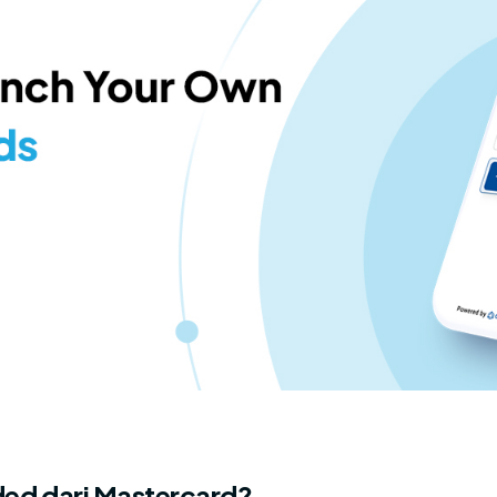
ded dari Mastercard?