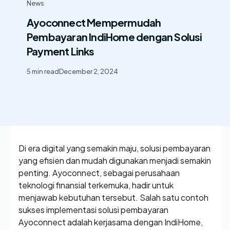
News
Ayoconnect Mempermudah
Pembayaran IndiHome dengan Solusi
Payment Links
5 min read
December 2, 2024
Di era digital yang semakin maju, solusi pembayaran
yang efisien dan mudah digunakan menjadi semakin
penting. Ayoconnect, sebagai perusahaan
teknologi finansial terkemuka, hadir untuk
menjawab kebutuhan tersebut. Salah satu contoh
sukses implementasi solusi pembayaran
Ayoconnect adalah kerjasama dengan IndiHome,