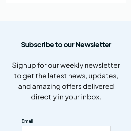
Subscribe to our Newsletter
Signup for our weekly newsletter
to get the latest news, updates,
and amazing offers delivered
directly in your inbox.
Email