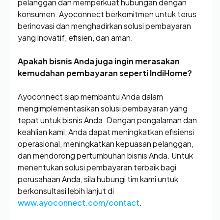
pelanggan dan memperkuat hubungan dengan
konsumen. Ayoconnect berkomitmen untuk terus
berinovasi dan menghadirkan solusi pembayaran
yang inovatif, efisien, dan aman.
Apakah bisnis Anda juga ingin merasakan
kemudahan pembayaran seperti IndiHome?
Ayoconnect siap membantu Anda dalam
mengimplementasikan solusi pembayaran yang
tepat untuk bisnis Anda. Dengan pengalaman dan
keahlian kami, Anda dapat meningkatkan efisiensi
operasional, meningkatkan kepuasan pelanggan,
dan mendorong pertumbuhan bisnis Anda. Untuk
menentukan solusi pembayaran terbaik bagi
perusahaan Anda, sila hubungi tim kami untuk
berkonsultasi lebih lanjut di
www.ayoconnect.com/contact
.